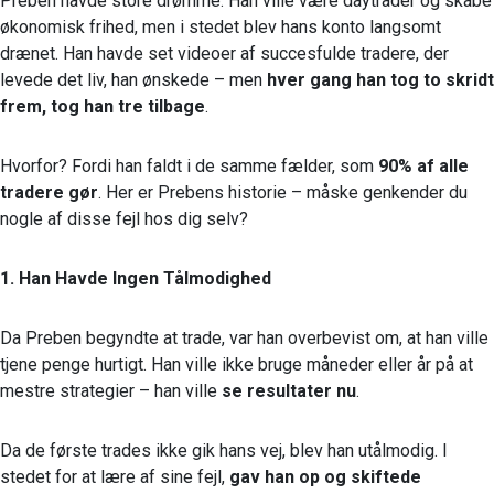
Preben havde store drømme. Han ville være daytrader og skabe
økonomisk frihed, men i stedet blev hans konto langsomt
drænet. Han havde set videoer af succesfulde tradere, der
levede det liv, han ønskede – men
hver gang han tog to skridt
frem, tog han tre tilbage
.
Hvorfor? Fordi han faldt i de samme fælder, som
90% af alle
tradere gør
. Her er Prebens historie – måske genkender du
nogle af disse fejl hos dig selv?
1. Han Havde Ingen Tålmodighed
Da Preben begyndte at trade, var han overbevist om, at han ville
tjene penge hurtigt. Han ville ikke bruge måneder eller år på at
mestre strategier – han ville
se resultater nu
.
Da de første trades ikke gik hans vej, blev han utålmodig. I
stedet for at lære af sine fejl,
gav han op og skiftede