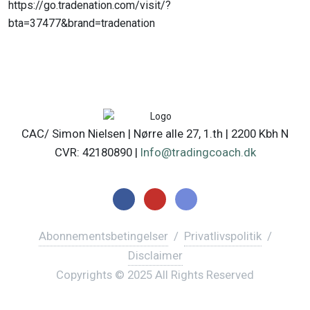
https://go.tradenation.com/visit/?
bta=37477&brand=tradenation
CAC/ Simon Nielsen | Nørre alle 27, 1.th | 2200 Kbh N
CVR: 42180890 |
Info@tradingcoach.dk
Abonnementsbetingelser
/
Privatlivspolitik
/
Disclaimer
Copyrights © 2025 All Rights Reserved